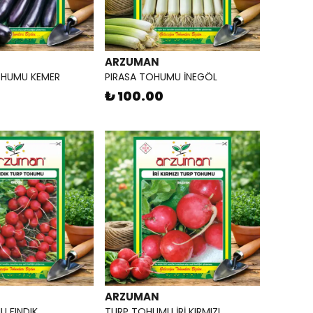
ARZUMAN
OHUMU KEMER
PIRASA TOHUMU İNEGÖL
₺ 100.00
ARZUMAN
 FINDIK
TURP TOHUMU İRİ KIRMIZI