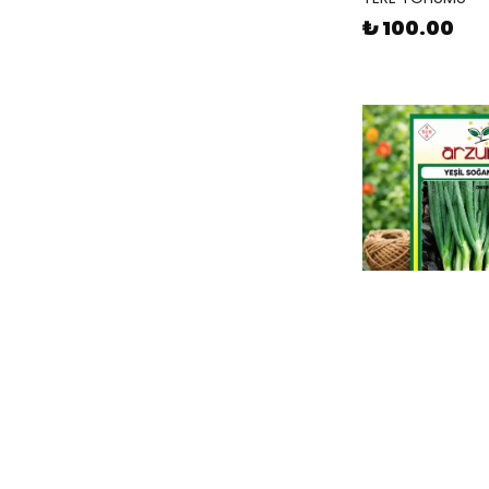
₺ 100.00
ARZUMAN
YEŞİL SOĞAN T
₺ 100.00