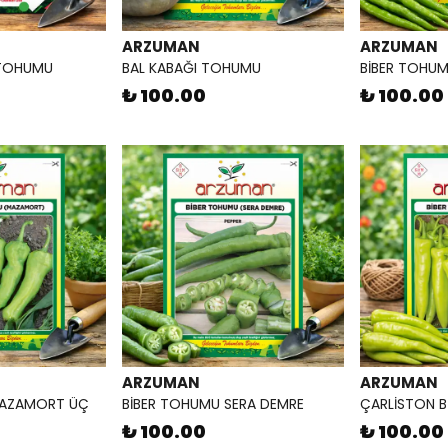
ARZUMAN
ARZUMAN
 TOHUMU
BAL KABAĞI TOHUMU
BİBER TOHUMU
₺ 100.00
₺ 100.00
ARZUMAN
ARZUMAN
MAZAMORT ÜÇ
BİBER TOHUMU SERA DEMRE
ÇARLİSTON 
₺ 100.00
₺ 100.00