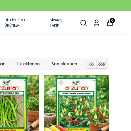
BİTKİYE ÖZEL
SİPARİŞ
0
ÜRÜNLER
TAKİP
lan
İlk eklenen
Son eklenen