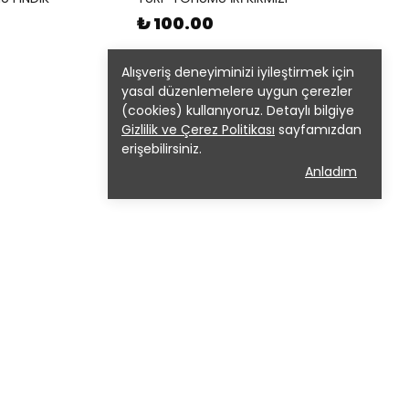
₺ 100.00
Alışveriş deneyiminizi iyileştirmek için
yasal düzenlemelere uygun çerezler
(cookies) kullanıyoruz. Detaylı bilgiye
Gizlilik ve Çerez Politikası
sayfamızdan
erişebilirsiniz.
Anladım