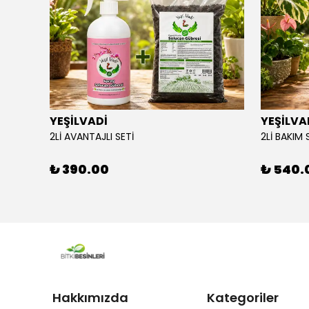
YEŞİLVADİ
YEŞİLVA
110X34
2Lİ AVANTAJLI SETİ
2Lİ BAKIM 
₺ 390.00
₺ 540.
Hakkımızda
Kategoriler