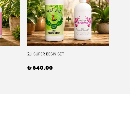
YEŞİL
2Lİ SÜPER BESİN SETİ
3'LÜ BE
₺ 640.00
₺ 90