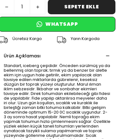
SEPETE EKLE
WHATSAPP
Ücretsiz Kargo
Yarın Kargoda
Ürün Açıklaması
Standart, iceberg çeşididir. Önceden sürülmüş ya da
bellenmiş olan toprak; tırmık ya da benzer bir aletle
ekim için uygun hale getirilir, ekim yapılacak alan
tavsiye edilen miktarlarda gübrelenir, keseksiz
düzgün bir toprak yüzeyi oluşturulur. Marul ılıman
iklim sebzesidir. İlkbahar ve sonbahar ekimleri
tavsiye edilir. Direk tohumdan ekilebileceği gibi fidesi
de yapılabilir. Fide yapılıp aktarılırsa meyveler daha
iri olur. Uzun gün koşulları, sıcaklık ve kuraklık ile
birleştiği zaman bitki tohuma kalkabilir. Bitki gelişim
döneminde optimum 15-20 0C sıcaklık uygundur. 2-
3 ay sonra hasat yapılabilir. Nemli toprağa ekim
yapmak tohumun hızla çimlenmesini sağlar. Özellikle
yüzlek ekilen küçük taneli tohumları yerlerinden
oynatacak tazyikli sulama yapılmamalı ve toprak
yüzeyinde göllenme oluşturulmamalıdır. Sıcak