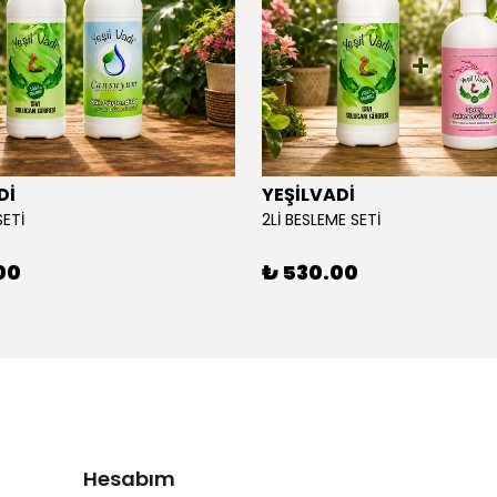
Dİ
YEŞİLVADİ
SETİ
2Lİ BESLEME SETİ
00
₺ 530.00
Hesabım