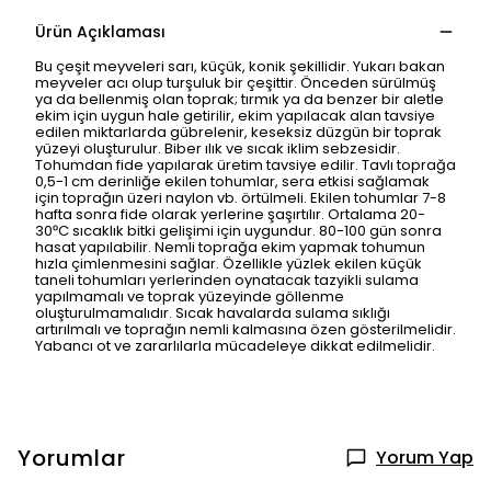
Ürün Açıklaması
Bu çeşit meyveleri sarı, küçük, konik şekillidir. Yukarı bakan
meyveler acı olup turşuluk bir çeşittir. Önceden sürülmüş
ya da bellenmiş olan toprak; tırmık ya da benzer bir aletle
ekim için uygun hale getirilir, ekim yapılacak alan tavsiye
edilen miktarlarda gübrelenir, keseksiz düzgün bir toprak
yüzeyi oluşturulur. Biber ılık ve sıcak iklim sebzesidir.
Tohumdan fide yapılarak üretim tavsiye edilir. Tavlı toprağa
0,5-1 cm derinliğe ekilen tohumlar, sera etkisi sağlamak
için toprağın üzeri naylon vb. örtülmeli. Ekilen tohumlar 7-8
hafta sonra fide olarak yerlerine şaşırtılır. Ortalama 20-
30ᵒC sıcaklık bitki gelişimi için uygundur. 80-100 gün sonra
hasat yapılabilir. Nemli toprağa ekim yapmak tohumun
hızla çimlenmesini sağlar. Özellikle yüzlek ekilen küçük
taneli tohumları yerlerinden oynatacak tazyikli sulama
yapılmamalı ve toprak yüzeyinde göllenme
oluşturulmamalıdır. Sıcak havalarda sulama sıklığı
artırılmalı ve toprağın nemli kalmasına özen gösterilmelidir.
Yabancı ot ve zararlılarla mücadeleye dikkat edilmelidir.
Yorumlar
Yorum Yap