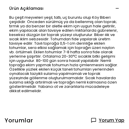
Ürün Açıklaması
Bu çeşit meyveleri yeşil, tatlı, uç burunlu olup Köy Biberi
çeşididir. Önceden sürülmüş ya da bellenmiş olan toprak;
tırmık ya da benzer bir aletle ekim için uygun hale getirilir,
ekim yapılacak alan tavsiye edilen miktarlarda gübrelenir,
keseksiz düzgün bir toprak yüzeyi oluşturulur. Biber ılık ve
sıcak iklim sebzesidir. Tohumdan fide yapılarak üretim
tavsiye edilir. Tavlı toprağa 0,5-1 cm derinliğe ekilen
tohumlar, sera etkisi sağlamak için toprağın üzeri naylon
vb. örtülmeli. Ekilen tohumlar 7-8 hafta sonra fide olarak
yerlerine şaşırtılır. Ortalama 20-30ᵒC sıcaklık bitki gelişimi
için uygundur. 80-100 gün sonra hasat yapılabilir. Nemli
toprağa ekim yapmak tohumun hızla çimlenmesini sağlar.
Özellikle yüzlek ekilen küçük taneli tohumları yerlerinden
oynatacak tazyikli sulama yapılmamalı ve toprak
yüzeyinde göllenme oluşturulmamalıdır. Sıcak havalarda
sulama sıklığı artırılmalı ve toprağın nemli kalmasına özen
gösterilmelidir. Yabancı ot ve zararlılarla mücadeleye
dikkat edilmelidir.
Yorumlar
Yorum Yap