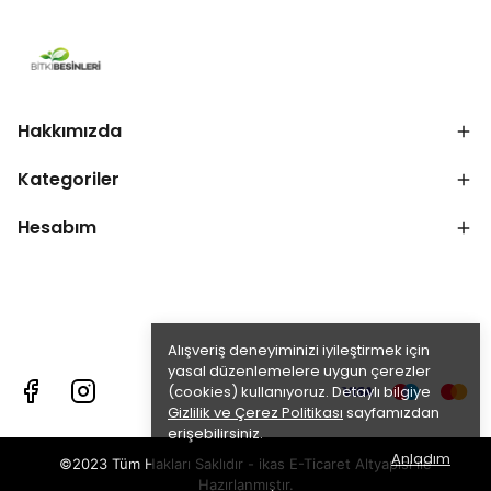
Hakkımızda
Kategoriler
Hesabım
Alışveriş deneyiminizi iyileştirmek için
yasal düzenlemelere uygun çerezler
(cookies) kullanıyoruz. Detaylı bilgiye
Gizlilik ve Çerez Politikası
sayfamızdan
erişebilirsiniz.
Anladım
©2023 Tüm Hakları Saklıdır - ikas E-Ticaret
Altyapısı ile
Hazırlanmıştır.