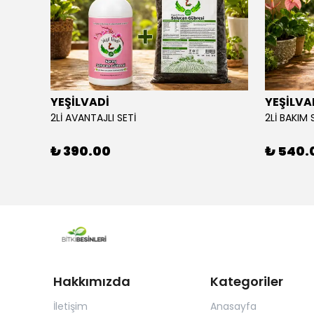
YEŞİLVADİ
YEŞİLVA
110X34
2Lİ AVANTAJLI SETİ
2Lİ BAKIM 
₺ 390.00
₺ 540.
Hakkımızda
Kategoriler
İletişim
Anasayfa