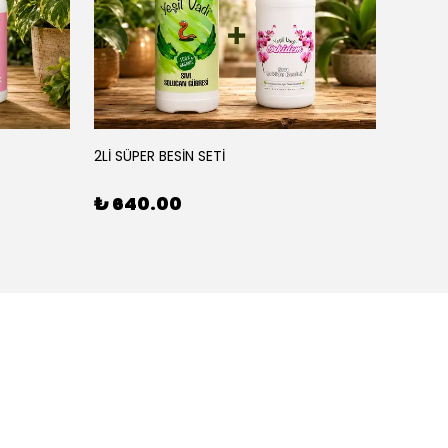
YEŞİL
2Lİ SÜPER BESİN SETİ
3'LÜ BE
₺ 640.00
₺ 90