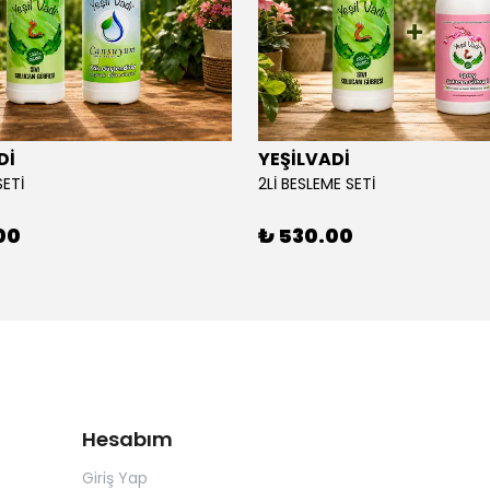
Dİ
YEŞİLVADİ
SETİ
2Lİ BESLEME SETİ
00
₺ 530.00
Hesabım
Giriş Yap