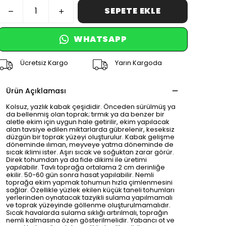
SEPETE EKLE
WHATSAPP
Ücretsiz Kargo
Yarın Kargoda
Ürün Açıklaması
Kolsuz, yazlık kabak çeşididir. Önceden sürülmüş ya
da bellenmiş olan toprak; tırmık ya da benzer bir
aletle ekim için uygun hale getirilir, ekim yapılacak
alan tavsiye edilen miktarlarda gübrelenir, keseksiz
düzgün bir toprak yüzeyi oluşturulur. Kabak gelişme
döneminde ılıman, meyveye yatma döneminde de
sıcak iklimi ister. Aşırı sıcak ve soğuktan zarar görür.
Direk tohumdan ya da fide dikimi ile üretimi
yapılabilir. Tavlı toprağa ortalama 2 cm derinliğe
ekilir. 50-60 gün sonra hasat yapılabilir. Nemli
toprağa ekim yapmak tohumun hızla çimlenmesini
sağlar. Özellikle yüzlek ekilen küçük taneli tohumları
yerlerinden oynatacak tazyikli sulama yapılmamalı
ve toprak yüzeyinde göllenme oluşturulmamalıdır.
Sıcak havalarda sulama sıklığı artırılmalı, toprağın
nemli kalmasına özen gösterilmelidir. Yabancı ot ve