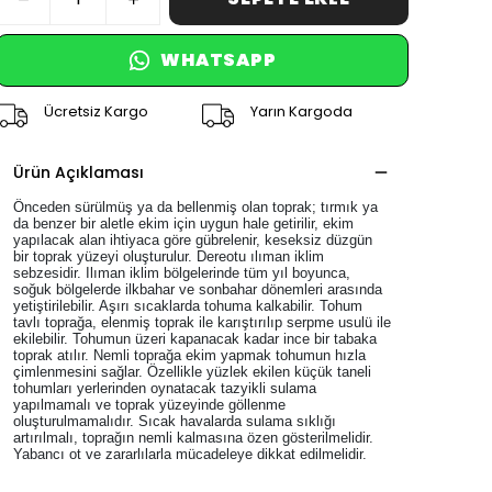
SEPETE EKLE
WHATSAPP
Ücretsiz Kargo
Yarın Kargoda
Ürün Açıklaması
Önceden sürülmüş ya da bellenmiş olan toprak; tırmık ya 
da benzer bir aletle ekim için uygun hale getirilir, ekim 
yapılacak alan ihtiyaca göre gübrelenir, keseksiz düzgün 
bir toprak yüzeyi oluşturulur. Dereotu ılıman iklim 
sebzesidir. Ilıman iklim bölgelerinde tüm yıl boyunca, 
soğuk bölgelerde ilkbahar ve sonbahar dönemleri arasında 
yetiştirilebilir. Aşırı sıcaklarda tohuma kalkabilir. Tohum 
tavlı toprağa, elenmiş toprak ile karıştırılıp serpme usulü ile 
ekilebilir. Tohumun üzeri kapanacak kadar ince bir tabaka 
toprak atılır. Nemli toprağa ekim yapmak tohumun hızla 
çimlenmesini sağlar. Özellikle yüzlek ekilen küçük taneli 
tohumları yerlerinden oynatacak tazyikli sulama 
yapılmamalı ve toprak yüzeyinde göllenme 
oluşturulmamalıdır. Sıcak havalarda sulama sıklığı 
artırılmalı, toprağın nemli kalmasına özen gösterilmelidir. 
Yabancı ot ve zararlılarla mücadeleye dikkat edilmelidir.