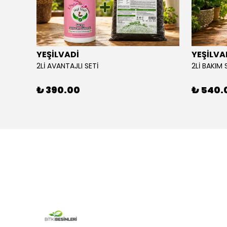
YEŞİLVADİ
YEŞİLVA
110X34
2Lİ AVANTAJLI SETİ
2Lİ BAKIM 
₺ 390.00
₺ 540.