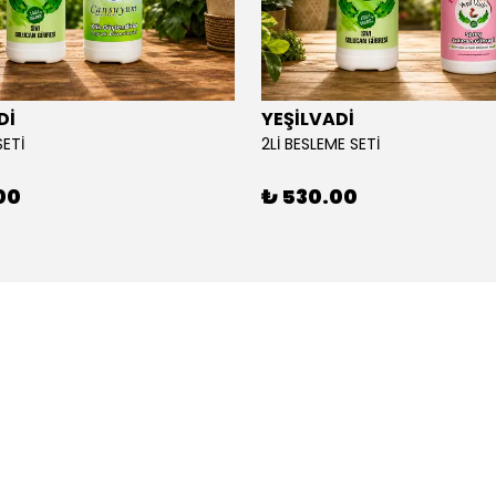
Dİ
YEŞİLVADİ
SETİ
2Lİ BESLEME SETİ
00
₺ 530.00