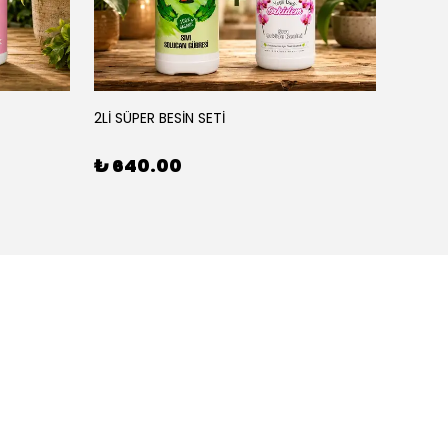
YEŞİL
2Lİ SÜPER BESİN SETİ
3'LÜ BE
₺ 640.00
₺ 90