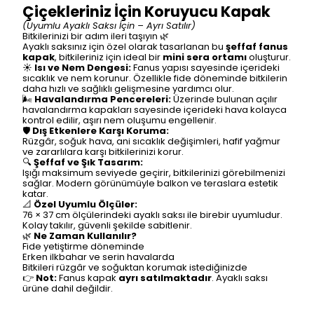
Çiçekleriniz İçin Koruyucu Kapak
(Uyumlu Ayaklı Saksı İçin – Ayrı Satılır)
Bitkilerinizi bir adım ileri taşıyın 🌿
Ayaklı saksınız için özel olarak tasarlanan bu
şeffaf fanus
kapak
, bitkileriniz için ideal bir
mini sera ortamı
oluşturur.
☀️
Isı ve Nem Dengesi:
Fanus yapısı sayesinde içerideki
sıcaklık ve nem korunur. Özellikle fide döneminde bitkilerin
daha hızlı ve sağlıklı gelişmesine yardımcı olur.
🌬️
Havalandırma Pencereleri:
Üzerinde bulunan açılır
havalandırma kapakları sayesinde içerideki hava kolayca
kontrol edilir, aşırı nem oluşumu engellenir.
🛡️
Dış Etkenlere Karşı Koruma:
Rüzgâr, soğuk hava, ani sıcaklık değişimleri, hafif yağmur
ve zararlılara karşı bitkilerinizi korur.
🔍
Şeffaf ve Şık Tasarım:
Işığı maksimum seviyede geçirir, bitkilerinizi görebilmenizi
sağlar. Modern görünümüyle balkon ve teraslara estetik
katar.
📐
Özel Uyumlu Ölçüler:
76 × 37 cm ölçülerindeki ayaklı saksı ile birebir uyumludur.
Kolay takılır, güvenli şekilde sabitlenir.
🌿
Ne Zaman Kullanılır?
Fide yetiştirme döneminde
Erken ilkbahar ve serin havalarda
Bitkileri rüzgâr ve soğuktan korumak istediğinizde
👉
Not:
Fanus kapak
ayrı satılmaktadır
. Ayaklı saksı
ürüne dahil değildir.