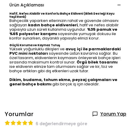
Ürün Açıklaması
Hafif, Nefes Alabilir ve Konforlu Bahçe Eldiveni (Bilek Desteği Koyu
Yeşil Renk)
Bahçecilik yaparken ellerinizin rahat ve güvende olmasını
sağlayan
kadın bahçe eldivenleri
, hafif ve nefes alabilir
yapısıyla uzun süreli kullanıma uygundur.
%35 pamuk ve
%65 polyester karışımı
sayesinde yumuşak dokusu ile
konfor sunarken, dayanıklı yapısıyla elinizi korur.
Güçlü Koruma ve Kaymaz Tutuş
Yüksek yoğunluklu dikişleri ve
avuç içi ile parmaklardaki
PVC mini noktaları
sayesinde üstün kavrama sağlar. Bu
özel tasarım, eldivenlerin kaymasını önleyerek bahçe işleri
sırasında maksimum kontrol sunar.
Örgü bilek tasarımı
ise eldivenin elinize tam oturmasını sağlar ve kir, toz ve
bahçe artıkları gibi dış etkenleri uzak tutar.
Dikim, budama, tohum ekme, peyzaj çalışmaları ve
genel bahçe bakımı
gibi birçok iş için idealdir.
Yorumlar
Yorum Yap
6 değerlendirmeye göre