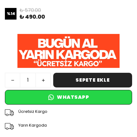
₺ 570.00
%
14
₺ 490.00
SEPETE EKLE
WHATSAPP
Ücretsiz Kargo
Yarın Kargoda