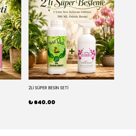
YEŞİL
2Lİ SÜPER BESİN SETİ
3'LÜ BE
₺ 640.00
₺ 90