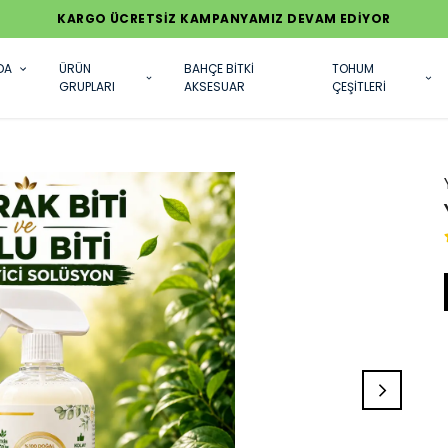
KARGO ÜCRETSİZ KAMPANYAMIZ DEVAM EDİYOR
DA
ÜRÜN
BAHÇE BİTKİ
TOHUM
GRUPLARI
AKSESUAR
ÇEŞİTLERİ