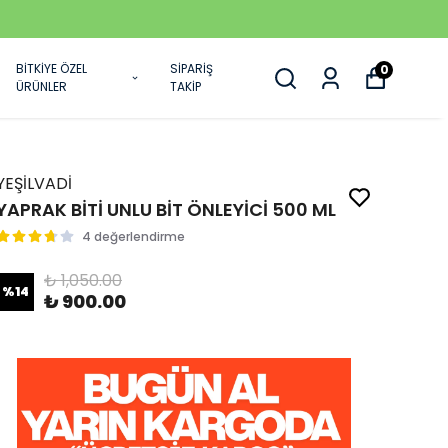
BİTKİYE ÖZEL
SİPARİŞ
0
ÜRÜNLER
TAKİP
YEŞİLVADİ
YAPRAK BİTİ UNLU BİT ÖNLEYİCİ 500 ML
4 değerlendirme
₺ 1,050.00
%
14
₺ 900.00