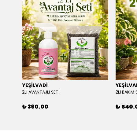
YEŞİLVADİ
YEŞİLVA
110X34
2Lİ AVANTAJLI SETİ
2Lİ BAKIM 
₺ 390.00
₺ 540.