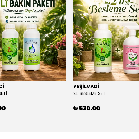
Dİ
YEŞİLVADİ
SETİ
2Lİ BESLEME SETİ
00
₺ 530.00