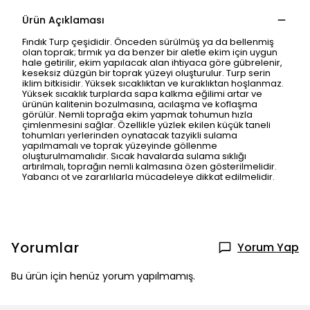
Ürün Açıklaması
Fındık Turp çeşididir. Önceden sürülmüş ya da bellenmiş
olan toprak; tırmık ya da benzer bir aletle ekim için uygun
hale getirilir, ekim yapılacak alan ihtiyaca göre gübrelenir,
keseksiz düzgün bir toprak yüzeyi oluşturulur. Turp serin
iklim bitkisidir. Yüksek sıcaklıktan ve kuraklıktan hoşlanmaz.
Yüksek sıcaklık turplarda sapa kalkma eğilimi artar ve
ürünün kalitenin bozulmasına, acılaşma ve koflaşma
görülür. Nemli toprağa ekim yapmak tohumun hızla
çimlenmesini sağlar. Özellikle yüzlek ekilen küçük taneli
tohumları yerlerinden oynatacak tazyikli sulama
yapılmamalı ve toprak yüzeyinde göllenme
oluşturulmamalıdır. Sıcak havalarda sulama sıklığı
artırılmalı, toprağın nemli kalmasına özen gösterilmelidir.
Yabancı ot ve zararlılarla mücadeleye dikkat edilmelidir.
Yorumlar
Yorum Yap
Bu ürün için henüz yorum yapılmamış.