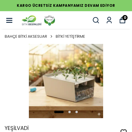
KARGO ÜCRETSİZ KAMPANYAMIZ DEVAM EDİYOR
0
BAHÇE BİTKİ AKSESUAR
BİTKİ YETİŞTİRME
YEŞİLVADİ