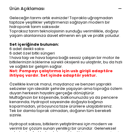
Ürün Açıklaması
Geleceğin tarımı artık evinizde! Toprakla uğraşmadan
taptaze yeşillikler yetiştirmenizi sağlayan modern bir
hidroponik tarım saksısıdır.
Topraksız tarım teknolojisinin sunduğu verimlilikle, doğayı
yaşam alanlarınıza davet etmenin en şık ve pratik yoludur.
Set içeriğinde bulunan:
6 adet delikli saksı
6 adet özel bitki süngeri
1 hava taşı ve hava taşına bağlı sessiz çalışan bir motor ile
bitkilerinizin köklerine sürekli oksijenli su ulaştırılır, bu da hızlı
ve sağlıklı bir gelişim sağlar.
Not: Pompayı çalıştırma için usb girişli adaptöre
ihtiyaç vardır. Set içinde adaptör yoktur.
Özellikle kıvırcık marul, maydanoz ve benzeri yapraklı
sebzeler için idealdir şehirde yaşayan ama toprağa özlem
duyan herkesin hayalini gerçeğe dönüştürür.
Mutfağınızın bir köşesinde, balkonunuzda ya da pencere
kenarında; Hydropot sayesinde doğayla bağınızı
koparmadan, yıl boyunca taze ürünlere ulaşabilirsiniz.
Tek bir damla toprak olmadan, doğanın tüm bereketi
sizinle.
Hydropot saksısı, bitkilerin yetiştirilmesi için modern ve
verimli bir çözüm sunan yenilikçi bir üründür. Geleneksel