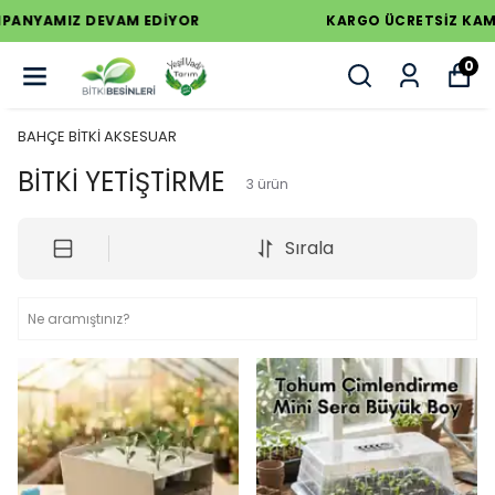
KARGO ÜCRETSİZ KAMPANYAMIZ DEVAM EDİYOR
0
BAHÇE BİTKİ AKSESUAR
BİTKİ YETİŞTİRME
3
ürün
Sırala