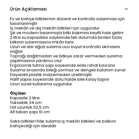
Ürün Açıklaması
Ev ve bahçe bitkilerinin düzenli ve kontrollü sulanması için
tasarlanmıştır
İç mekân ve dış mekân bitkileri için uygundur
Şık ve modern tasarımıyla bitki bakımını keyifli hale getirir
2 litre su kapasitesi sayesinde tek dolumda birden fazla
bitkinin sulanmasına imkân tanır
Uzun ve dar ağızlı sulama ucu suyun kontrollü akmasını
sağlar
Toprağı dağıtmadan ve bitkiye zarar vermeden sulama
yapılmasına yardımcı olur
Ergonomik tutma sapı sayesinde elde rahat kavranır
Sulama sırasında bileği yormaz ve dengeli kullanım sunar
Dayanıklı plastik malzemeden üretilmiştir
Hafif yapısı sayesinde dolu halde bile kolay taşınır
Uzun süreli kullanıma uygundur
Ölçüler
Kapasite 2 litre
Yükseklik 34 cm
Üst uzunluk 32,5 cm
Alt taban çapı 10 cm
Saksı bitkileri fide sulama iç mekân bitkileri ve balkon
bahçeciliği için idealdir