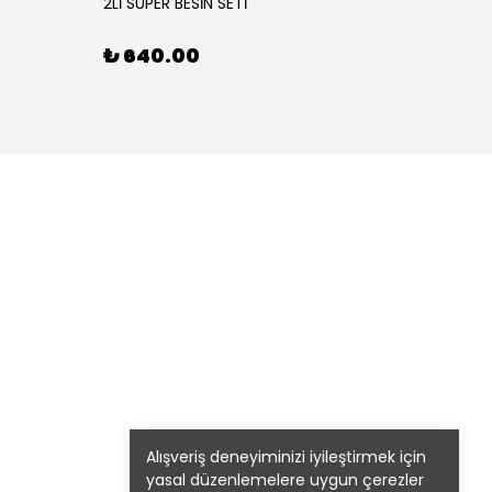
2Lİ SÜPER BESİN SETİ
3'LÜ BE
₺ 640.00
₺ 90
Alışveriş deneyiminizi iyileştirmek için
yasal düzenlemelere uygun çerezler