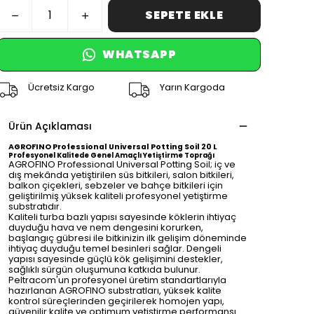
SEPETE EKLE
WHATSAPP
Ücretsiz Kargo
Yarın Kargoda
Ürün Açıklaması
AGROFINO Professional Universal Potting Soil 20 L
Profesyonel Kalitede Genel Amaçlı Yetiştirme Toprağı
AGROFINO Professional Universal Potting Soil; iç ve
dış mekânda yetiştirilen süs bitkileri, salon bitkileri,
balkon çiçekleri, sebzeler ve bahçe bitkileri için
geliştirilmiş yüksek kaliteli profesyonel yetiştirme
substratıdır.
Kaliteli turba bazlı yapısı sayesinde köklerin ihtiyaç
duyduğu hava ve nem dengesini korurken,
başlangıç gübresi ile bitkinizin ilk gelişim döneminde
ihtiyaç duyduğu temel besinleri sağlar. Dengeli
yapısı sayesinde güçlü kök gelişimini destekler,
sağlıklı sürgün oluşumuna katkıda bulunur.
Peltracom'un profesyonel üretim standartlarıyla
hazırlanan AGROFINO substratları, yüksek kalite
kontrol süreçlerinden geçirilerek homojen yapı,
güvenilir kalite ve optimum yetiştirme performansı