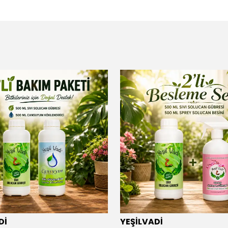
Dİ
YEŞİLVADİ