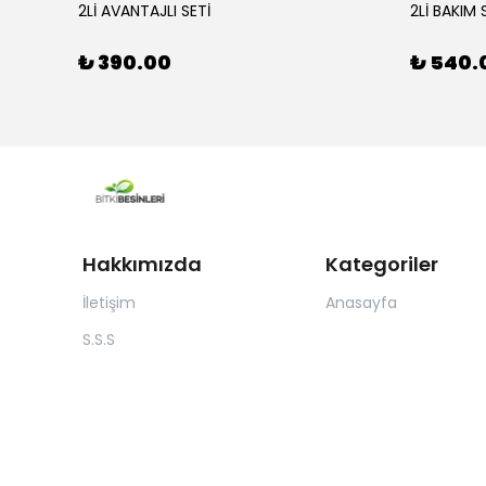
110X34
2Lİ AVANTAJLI SETİ
2Lİ BAKIM 
₺ 390.00
₺ 540.
Hakkımızda
Kategoriler
İletişim
Anasayfa
S.S.S