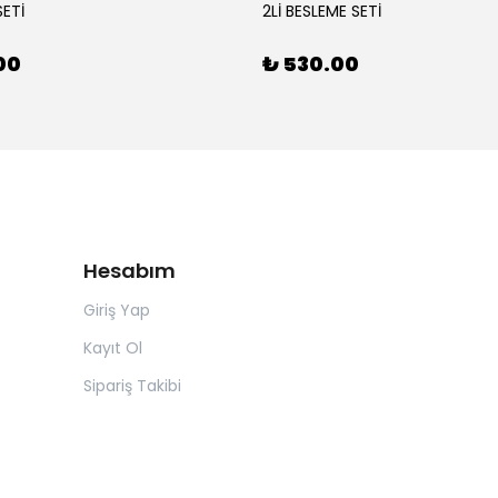
SETİ
2Lİ BESLEME SETİ
00
₺ 530.00
Hesabım
Giriş Yap
Kayıt Ol
Sipariş Takibi