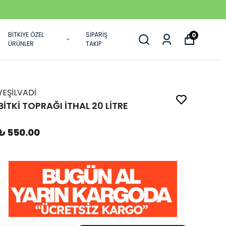
BİTKİYE ÖZEL
SİPARİŞ
0
ÜRÜNLER
TAKİP
YEŞİLVADİ
BİTKİ TOPRAĞI İTHAL 20 LİTRE
₺ 550.00