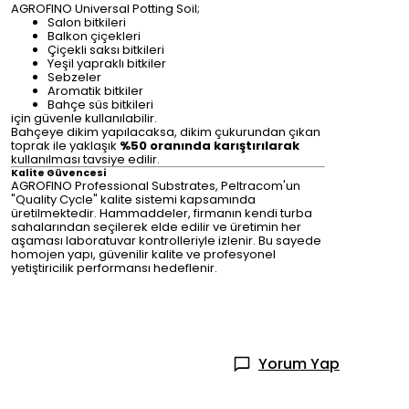
AGROFINO Universal Potting Soil;
Salon bitkileri
Balkon çiçekleri
Çiçekli saksı bitkileri
Yeşil yapraklı bitkiler
Sebzeler
Aromatik bitkiler
Bahçe süs bitkileri
için güvenle kullanılabilir.
Bahçeye dikim yapılacaksa, dikim çukurundan çıkan
toprak ile yaklaşık
%50 oranında karıştırılarak
kullanılması tavsiye edilir.
Kalite Güvencesi
AGROFINO Professional Substrates, Peltracom'un
"Quality Cycle" kalite sistemi kapsamında
üretilmektedir. Hammaddeler, firmanın kendi turba
sahalarından seçilerek elde edilir ve üretimin her
aşaması laboratuvar kontrolleriyle izlenir. Bu sayede
homojen yapı, güvenilir kalite ve profesyonel
yetiştiricilik performansı hedeflenir.
Yorum Yap