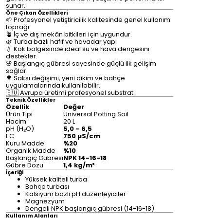
sunar.
Öne Çıkan Özellikleri
🌱 Profesyonel yetiştiricilik kalitesinde genel kullanım
toprağı
🪴 İç ve dış mekân bitkileri için uygundur.
🌿 Turba bazlı hafif ve havadar yapı
💧 Kök bölgesinde ideal su ve hava dengesini
destekler.
🌸 Başlangıç gübresi sayesinde güçlü ilk gelişim
sağlar.
🌳 Saksı değişimi, yeni dikim ve bahçe
uygulamalarında kullanılabilir.
🇪🇺 Avrupa üretimi profesyonel substrat
Teknik Özellikler
Özellik
Değer
Ürün Tipi
Universal Potting Soil
Hacim
20 L
pH (H₂O)
5,0 – 6,5
EC
750 µS/cm
Kuru Madde
%20
Organik Madde
%10
Başlangıç Gübresi
NPK 14-16-18
Gübre Dozu
1,4 kg/m³
İçeriği
Yüksek kaliteli turba
Bahçe turbası
Kalsiyum bazlı pH düzenleyiciler
Magnezyum
Dengeli NPK başlangıç gübresi (14-16-18)
Kullanım Alanları