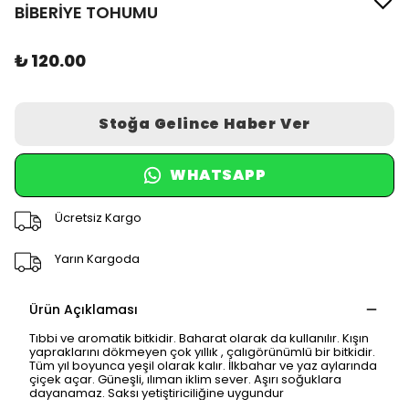
BİBERİYE TOHUMU
₺ 120.00
Stoğa Gelince Haber Ver
WHATSAPP
Ücretsiz Kargo
Yarın Kargoda
Ürün Açıklaması
Tıbbi ve aromatik bitkidir. Baharat olarak da kullanılır. Kışın
yapraklarını dökmeyen çok yıllık , çalıgörünümlü bir bitkidir.
Tüm yıl boyunca yeşil olarak kalır. İlkbahar ve yaz aylarında
çiçek açar. Güneşli, ılıman iklim sever. Aşırı soğuklara
dayanamaz. Saksı yetiştiriciliğine uygundur