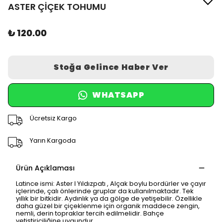
ASTER ÇİÇEK TOHUMU
₺ 120.00
Stoğa Gelince Haber Ver
WHATSAPP
Ücretsiz Kargo
Yarın Kargoda
Ürün Açıklaması
Latince ismi: Aster l Yıldızpatı , Alçak boylu bordürler ve çayır
içlerinde, çalı önlerinde gruplar da kullanılmaktadır. Tek
yıllık bir bitkidir. Aydınlık ya da gölge de yetişebilir. Özellikle
daha güzel bir çiçeklenme için organik maddece zengin,
nemli, derin topraklar tercih edilmelidir. Bahçe
yetiştiriciliğine uygundur.