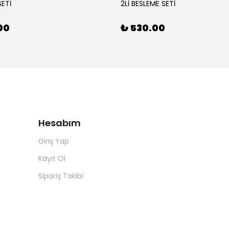
SETİ
2Lİ BESLEME SETİ
00
₺ 530.00
Hesabım
Giriş Yap
Kayıt Ol
Sipariş Takibi