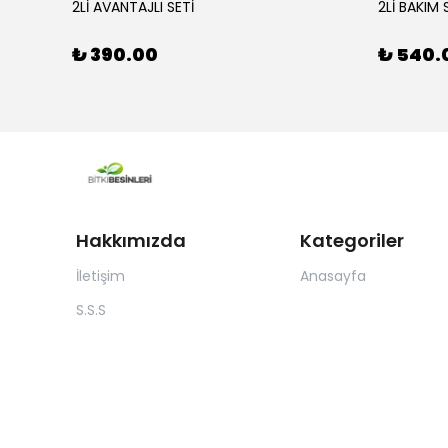
110X34
2Lİ AVANTAJLI SETİ
2Lİ BAKIM 
₺ 390.00
₺ 540.
Hakkımızda
Kategoriler
İletişim
Anasayfa
S.S.S