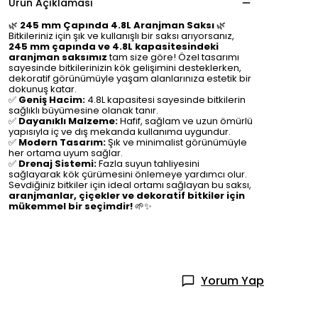
Ürün Açıklaması
🌿
245 mm Çapında 4.8L Aranjman Saksı
🌿
Bitkileriniz için şık ve kullanışlı bir saksı arıyorsanız,
245 mm çapında ve 4.8L kapasitesindeki
aranjman saksımız
tam size göre! Özel tasarımı
sayesinde bitkilerinizin kök gelişimini desteklerken,
dekoratif görünümüyle yaşam alanlarınıza estetik bir
dokunuş katar.
✅
Geniş Hacim:
4.8L kapasitesi sayesinde bitkilerin
sağlıklı büyümesine olanak tanır.
✅
Dayanıklı Malzeme:
Hafif, sağlam ve uzun ömürlü
yapısıyla iç ve dış mekanda kullanıma uygundur.
✅
Modern Tasarım:
Şık ve minimalist görünümüyle
her ortama uyum sağlar.
✅
Drenaj Sistemi:
Fazla suyun tahliyesini
sağlayarak kök çürümesini önlemeye yardımcı olur.
Sevdiğiniz bitkiler için ideal ortamı sağlayan bu saksı,
aranjmanlar, çiçekler ve dekoratif bitkiler için
mükemmel bir seçimdir!
🌱✨
Yorum Yap