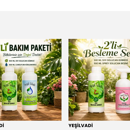
Dİ
YEŞİLVADİ