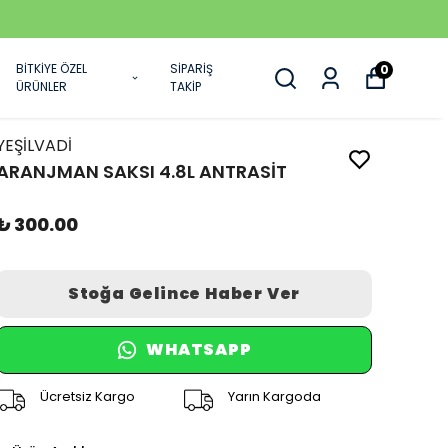
BİTKİYE ÖZEL
SİPARİŞ
0
ÜRÜNLER
TAKİP
YEŞİLVADİ
ARANJMAN SAKSI 4.8L ANTRASİT
₺ 300.00
Stoğa Gelince Haber Ver
WHATSAPP
Ücretsiz Kargo
Yarın Kargoda