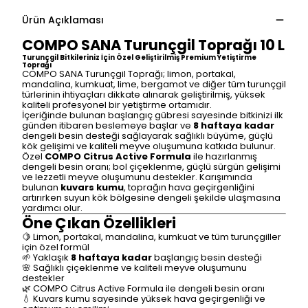
Ürün Açıklaması
COMPO SANA Turunçgil Toprağı 10 L
Turunçgil Bitkileriniz İçin Özel Geliştirilmiş Premium Yetiştirme
Toprağı
COMPO SANA Turunçgil Toprağı; limon, portakal,
mandalina, kumkuat, lime, bergamot ve diğer tüm turunçgil
türlerinin ihtiyaçları dikkate alınarak geliştirilmiş, yüksek
kaliteli profesyonel bir yetiştirme ortamıdır.
İçeriğinde bulunan başlangıç gübresi sayesinde bitkinizi ilk
günden itibaren beslemeye başlar ve
8 haftaya kadar
dengeli besin desteği sağlayarak sağlıklı büyüme, güçlü
kök gelişimi ve kaliteli meyve oluşumuna katkıda bulunur.
Özel
COMPO Citrus Active Formula
ile hazırlanmış
dengeli besin oranı; bol çiçeklenme, güçlü sürgün gelişimi
ve lezzetli meyve oluşumunu destekler. Karışımında
bulunan
kuvars kumu
, toprağın hava geçirgenliğini
artırırken suyun kök bölgesine dengeli şekilde ulaşmasına
yardımcı olur.
Öne Çıkan Özellikleri
🍋 Limon, portakal, mandalina, kumkuat ve tüm turunçgiller
için özel formül
🌱 Yaklaşık
8 haftaya kadar
başlangıç besin desteği
🌸 Sağlıklı çiçeklenme ve kaliteli meyve oluşumunu
destekler
🌿 COMPO Citrus Active Formula ile dengeli besin oranı
💧 Kuvars kumu sayesinde yüksek hava geçirgenliği ve