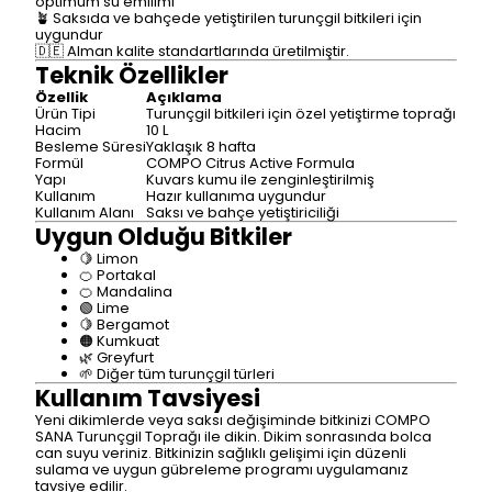
optimum su emilimi
🪴 Saksıda ve bahçede yetiştirilen turunçgil bitkileri için
uygundur
🇩🇪 Alman kalite standartlarında üretilmiştir.
Teknik Özellikler
Özellik
Açıklama
Ürün Tipi
Turunçgil bitkileri için özel yetiştirme toprağı
Hacim
10 L
Besleme Süresi
Yaklaşık 8 hafta
Formül
COMPO Citrus Active Formula
Yapı
Kuvars kumu ile zenginleştirilmiş
Kullanım
Hazır kullanıma uygundur
Kullanım Alanı
Saksı ve bahçe yetiştiriciliği
Uygun Olduğu Bitkiler
🍋 Limon
🍊 Portakal
🍊 Mandalina
🟢 Lime
🍋 Bergamot
🟠 Kumkuat
🌿 Greyfurt
🌱 Diğer tüm turunçgil türleri
Kullanım Tavsiyesi
Yeni dikimlerde veya saksı değişiminde bitkinizi COMPO
SANA Turunçgil Toprağı ile dikin. Dikim sonrasında bolca
can suyu veriniz. Bitkinizin sağlıklı gelişimi için düzenli
sulama ve uygun gübreleme programı uygulamanız
tavsiye edilir.