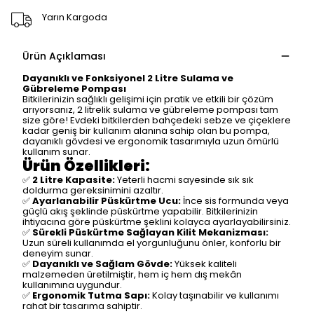
Yarın Kargoda
Ürün Açıklaması
Dayanıklı ve Fonksiyonel 2 Litre Sulama ve
Gübreleme Pompası
Bitkilerinizin sağlıklı gelişimi için pratik ve etkili bir çözüm
arıyorsanız, 2 litrelik sulama ve gübreleme pompası tam
size göre! Evdeki bitkilerden bahçedeki sebze ve çiçeklere
kadar geniş bir kullanım alanına sahip olan bu pompa,
dayanıklı gövdesi ve ergonomik tasarımıyla uzun ömürlü
kullanım sunar.
Ürün Özellikleri:
✅
2 Litre Kapasite:
Yeterli hacmi sayesinde sık sık
doldurma gereksinimini azaltır.
✅
Ayarlanabilir Püskürtme Ucu:
İnce sis formunda veya
güçlü akış şeklinde püskürtme yapabilir. Bitkilerinizin
ihtiyacına göre püskürtme şeklini kolayca ayarlayabilirsiniz.
✅
Sürekli Püskürtme Sağlayan Kilit Mekanizması:
Uzun süreli kullanımda el yorgunluğunu önler, konforlu bir
deneyim sunar.
✅
Dayanıklı ve Sağlam Gövde:
Yüksek kaliteli
malzemeden üretilmiştir, hem iç hem dış mekân
kullanımına uygundur.
✅
Ergonomik Tutma Sapı:
Kolay taşınabilir ve kullanımı
rahat bir tasarıma sahiptir.