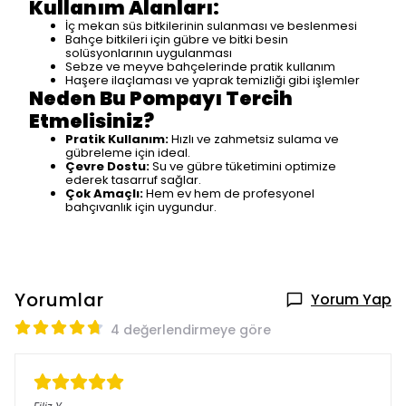
Kullanım Alanları:
İç mekan süs bitkilerinin sulanması ve beslenmesi
Bahçe bitkileri için gübre ve bitki besin
solüsyonlarının uygulanması
Sebze ve meyve bahçelerinde pratik kullanım
Haşere ilaçlaması ve yaprak temizliği gibi işlemler
Neden Bu Pompayı Tercih
Etmelisiniz?
Pratik Kullanım:
Hızlı ve zahmetsiz sulama ve
gübreleme için ideal.
Çevre Dostu:
Su ve gübre tüketimini optimize
ederek tasarruf sağlar.
Çok Amaçlı:
Hem ev hem de profesyonel
bahçıvanlık için uygundur.
Yorumlar
Yorum Yap
4 değerlendirmeye göre