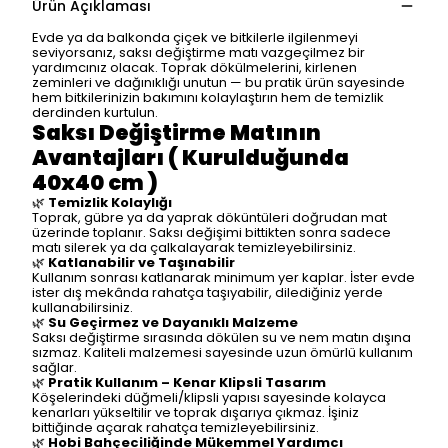
Ürün Açıklaması
Evde ya da balkonda çiçek ve bitkilerle ilgilenmeyi
seviyorsanız, saksı değiştirme matı vazgeçilmez bir
yardımcınız olacak. Toprak dökülmelerini, kirlenen
zeminleri ve dağınıklığı unutun — bu pratik ürün sayesinde
hem bitkilerinizin bakımını kolaylaştırın hem de temizlik
derdinden kurtulun.
Saksı Değiştirme Matının
Avantajları ( Kurulduğunda
40x40 cm )
🌿
Temizlik Kolaylığı
Toprak, gübre ya da yaprak döküntüleri doğrudan mat
üzerinde toplanır. Saksı değişimi bittikten sonra sadece
matı silerek ya da çalkalayarak temizleyebilirsiniz.
🌿
Katlanabilir ve Taşınabilir
Kullanım sonrası katlanarak minimum yer kaplar. İster evde
ister dış mekânda rahatça taşıyabilir, dilediğiniz yerde
kullanabilirsiniz.
🌿
Su Geçirmez ve Dayanıklı Malzeme
Saksı değiştirme sırasında dökülen su ve nem matın dışına
sızmaz. Kaliteli malzemesi sayesinde uzun ömürlü kullanım
sağlar.
🌿
Pratik Kullanım – Kenar Klipsli Tasarım
Köşelerindeki düğmeli/klipsli yapısı sayesinde kolayca
kenarları yükseltilir ve toprak dışarıya çıkmaz. İşiniz
bittiğinde açarak rahatça temizleyebilirsiniz.
🌿
Hobi Bahçeciliğinde Mükemmel Yardımcı