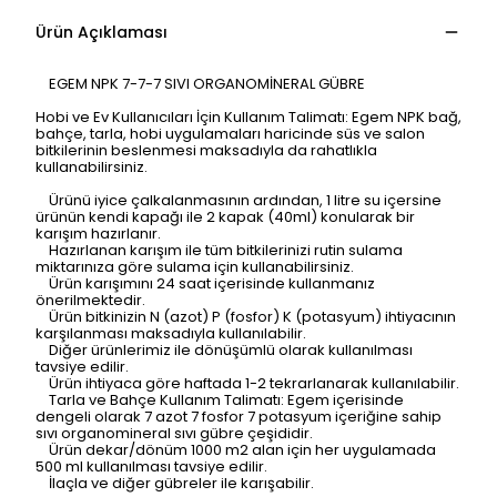
Ürün Açıklaması
EGEM NPK 7-7-7 SIVI ORGANOMİNERAL GÜBRE
Hobi ve Ev Kullanıcıları İçin Kullanım Talimatı: Egem NPK bağ,
bahçe, tarla, hobi uygulamaları haricinde süs ve salon
bitkilerinin beslenmesi maksadıyla da rahatlıkla
kullanabilirsiniz.
Ürünü iyice çalkalanmasının ardından, 1 litre su içersine
ürünün kendi kapağı ile 2 kapak (40ml) konularak bir
karışım hazırlanır.
Hazırlanan karışım ile tüm bitkilerinizi rutin sulama
miktarınıza göre sulama için kullanabilirsiniz.
Ürün karışımını 24 saat içerisinde kullanmanız
önerilmektedir.
Ürün bitkinizin N (azot) P (fosfor) K (potasyum) ihtiyacının
karşılanması maksadıyla kullanılabilir.
Diğer ürünlerimiz ile dönüşümlü olarak kullanılması
tavsiye edilir.
Ürün ihtiyaca göre haftada 1-2 tekrarlanarak kullanılabilir.
Tarla ve Bahçe Kullanım Talimatı: Egem içerisinde
dengeli olarak 7 azot 7 fosfor 7 potasyum içeriğine sahip
sıvı organomineral sıvı gübre çeşididir.
Ürün dekar/dönüm 1000 m2 alan için her uygulamada
500 ml kullanılması tavsiye edilir.
İlaçla ve diğer gübreler ile karışabilir.