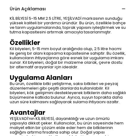
Ürün Açıklaması
KİL BİLYESİ 5-15 MM 2.5 LİTRE, YEŞİLVADİ markasının sunduğu
yüksek kaliteli bir yardımcı üründür. Bu ürün, özellikle bahçe
ve tarım uygulamalarında, toprak yapısını iyileştirmek ve su
tutma kapasitesini artırmak amacıyla tasarlanmıştır.
Özellikler
Kil bilyeleri, 5-15 mm boyut aralığında olup, 2.5 litre hacmi
ile geniş bir alanı kapsama kapasitesine sahiptir. Bu özellik,
kullanıcıların ihtiyaçlarına göre esnek bir uygulama imkanı
sunar. Kil bilyeleri, doğal bir malzeme olarak, çevre dostu
bir alternatif arayanlar için idealdir.
Uygulama Alanları
Bu ürün, özellikle bitki yetiştirme, saksı bitkileri ve peyzaj
düzenlemeleri gibi çeşitli alanlarda kullanılabilir. Kil
bilyeleri, kök gelişimini destekleyerek bitkilerin daha sağlıklı
büyümesine katkıda bulunur. Ayrıca, suyun toprakta daha
uzun süre kalmasını sağlayarak sulama ihtiyacını azaltır.
Avantajlar
YEŞİLVADİ’nin KİL BİLYESİ, dayanıklılığı ve uzun ömürlü
yapısıyla dikkat çeker. Kullanıcılar, bu ürün sayesinde hem
maliyet etkin bir çözüm elde eder hem de bitkilerinin
sağlığını artırma fırsatına sahip olur. Doğal yapısı