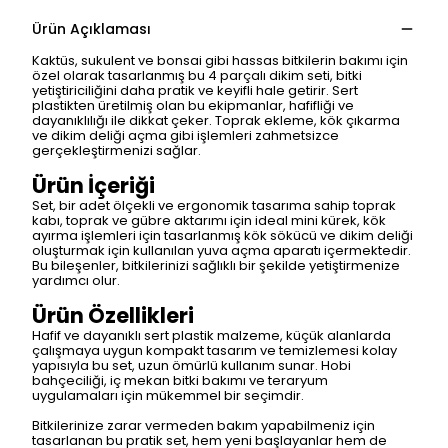
Ürün Açıklaması
Kaktüs, sukulent ve bonsai gibi hassas bitkilerin bakımı için
özel olarak tasarlanmış bu 4 parçalı dikim seti, bitki
yetiştiriciliğini daha pratik ve keyifli hale getirir. Sert
plastikten üretilmiş olan bu ekipmanlar, hafifliği ve
dayanıklılığı ile dikkat çeker. Toprak ekleme, kök çıkarma
ve dikim deliği açma gibi işlemleri zahmetsizce
gerçekleştirmenizi sağlar.
Ürün İçeriği
Set, bir adet ölçekli ve ergonomik tasarıma sahip toprak
kabı, toprak ve gübre aktarımı için ideal mini kürek, kök
ayırma işlemleri için tasarlanmış kök sökücü ve dikim deliği
oluşturmak için kullanılan yuva açma aparatı içermektedir.
Bu bileşenler, bitkilerinizi sağlıklı bir şekilde yetiştirmenize
yardımcı olur.
Ürün Özellikleri
Hafif ve dayanıklı sert plastik malzeme, küçük alanlarda
çalışmaya uygun kompakt tasarım ve temizlemesi kolay
yapısıyla bu set, uzun ömürlü kullanım sunar. Hobi
bahçeciliği, iç mekan bitki bakımı ve teraryum
uygulamaları için mükemmel bir seçimdir.
Bitkilerinize zarar vermeden bakım yapabilmeniz için
tasarlanan bu pratik set, hem yeni başlayanlar hem de