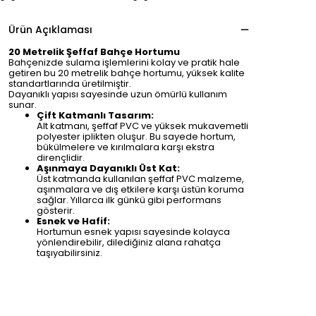
Ürün Açıklaması
20 Metrelik Şeffaf Bahçe Hortumu
Bahçenizde sulama işlemlerini kolay ve pratik hale
getiren bu 20 metrelik bahçe hortumu, yüksek kalite
standartlarında üretilmiştir.
Dayanıklı yapısı sayesinde uzun ömürlü kullanım
sunar.
Çift Katmanlı Tasarım:
Alt katmanı, şeffaf PVC ve yüksek mukavemetli
polyester iplikten oluşur. Bu sayede hortum,
bükülmelere ve kırılmalara karşı ekstra
dirençlidir.
Aşınmaya Dayanıklı Üst Kat:
Üst katmanda kullanılan şeffaf PVC malzeme,
aşınmalara ve dış etkilere karşı üstün koruma
sağlar. Yıllarca ilk günkü gibi performans
gösterir.
Esnek ve Hafif:
Hortumun esnek yapısı sayesinde kolayca
yönlendirebilir, dilediğiniz alana rahatça
taşıyabilirsiniz.