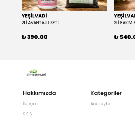
YEŞİLVADİ
YEŞİLVA
110X34
2Lİ AVANTAJLI SETİ
2Lİ BAKIM 
₺ 390.00
₺ 540.
Hakkımızda
Kategoriler
İletişim
Anasayfa
S.S.S