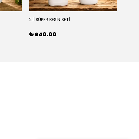
YEŞİL
2Lİ SÜPER BESİN SETİ
3'LÜ BE
₺ 640.00
₺ 90