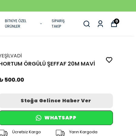
BİTKİYE ÖZEL
SİPARİŞ
0
ÜRÜNLER
TAKİP
YEŞİLVADİ
HORTUM ÖRGÜLÜ ŞEFFAF 20M MAVİ
₺ 500.00
Stoğa Gelince Haber Ver
WHATSAPP
Ücretsiz Kargo
Yarın Kargoda