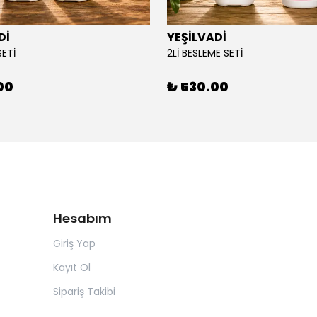
Dİ
YEŞİLVADİ
SETİ
2Lİ BESLEME SETİ
00
₺ 530.00
Hesabım
Giriş Yap
Kayıt Ol
Sipariş Takibi