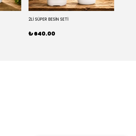
YEŞİL
2Lİ SÜPER BESİN SETİ
3'LÜ BE
₺ 640.00
₺ 90