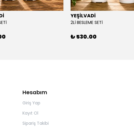
Dİ
YEŞİLVADİ
SETİ
2Lİ BESLEME SETİ
00
₺ 530.00
Hesabım
Giriş Yap
Kayıt Ol
Sipariş Takibi