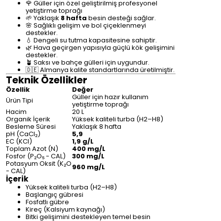
🌹 Güller için özel geliştirilmiş profesyonel
yetiştirme toprağı
🌱 Yaklaşık
8 hafta
besin desteği sağlar.
🌸 Sağlıklı gelişim ve bol çiçeklenmeyi
destekler.
💧 Dengeli su tutma kapasitesine sahiptir.
🌿 Hava geçirgen yapısıyla güçlü kök gelişimini
destekler.
🪴 Saksı ve bahçe gülleri için uygundur.
🇩🇪 Almanya kalite standartlarında üretilmiştir.
Teknik Özellikler
Özellik
Değer
Güller için hazır kullanım
Ürün Tipi
yetiştirme toprağı
Hacim
20 L
Organik İçerik
Yüksek kaliteli turba (H2–H8)
Besleme Süresi
Yaklaşık 8 hafta
pH (CaCl₂)
5,9
EC (KCl)
1,9 g/L
Toplam Azot (N)
400 mg/L
Fosfor (P₂O₅ - CAL)
300 mg/L
Potasyum Oksit (K₂O
960 mg/L
- CAL)
İçerik
Yüksek kaliteli turba (H2–H8)
Başlangıç gübresi
Fosfatlı gübre
Kireç (Kalsiyum kaynağı)
Bitki gelişimini destekleyen temel besin