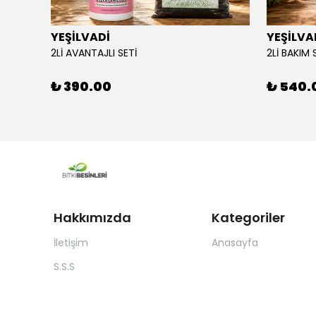
YEŞİLVADİ
YEŞİLVA
110X34
2Lİ AVANTAJLI SETİ
2Lİ BAKIM 
₺ 390.00
₺ 540.
Hakkımızda
Kategoriler
İletişim
Anasayfa
S.S.S