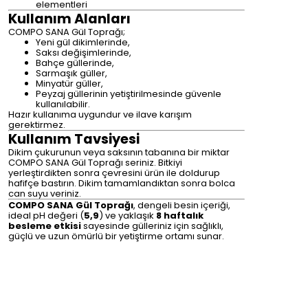
elementleri
Kullanım Alanları
COMPO SANA Gül Toprağı;
Yeni gül dikimlerinde,
Saksı değişimlerinde,
Bahçe güllerinde,
Sarmaşık güller,
Minyatür güller,
Peyzaj güllerinin yetiştirilmesinde güvenle
kullanılabilir.
Hazır kullanıma uygundur ve ilave karışım
gerektirmez.
Kullanım Tavsiyesi
Dikim çukurunun veya saksının tabanına bir miktar
COMPO SANA Gül Toprağı seriniz. Bitkiyi
yerleştirdikten sonra çevresini ürün ile doldurup
hafifçe bastırın. Dikim tamamlandıktan sonra bolca
can suyu veriniz.
COMPO SANA Gül Toprağı
, dengeli besin içeriği,
ideal pH değeri (
5,9
) ve yaklaşık
8 haftalık
besleme etkisi
sayesinde gülleriniz için sağlıklı,
güçlü ve uzun ömürlü bir yetiştirme ortamı sunar.