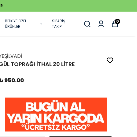
BİTKİYE ÖZEL
SİPARİŞ
0
ÜRÜNLER
TAKİP
YEŞİLVADİ
GÜL TOPRAĞI İTHAL 20 LİTRE
₺ 950.00