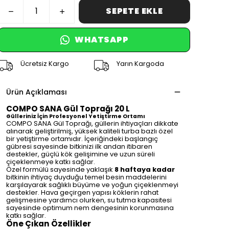
SEPETE EKLE
WHATSAPP
Ücretsiz Kargo
Yarın Kargoda
Ürün Açıklaması
COMPO SANA Gül Toprağı 20 L
Gülleriniz İçin Profesyonel Yetiştirme Ortamı
COMPO SANA Gül Toprağı, güllerin ihtiyaçları dikkate
alınarak geliştirilmiş, yüksek kaliteli turba bazlı özel
bir yetiştirme ortamıdır. İçeriğindeki başlangıç
gübresi sayesinde bitkinizi ilk andan itibaren
destekler, güçlü kök gelişimine ve uzun süreli
çiçeklenmeye katkı sağlar.
Özel formülü sayesinde yaklaşık
8 haftaya kadar
bitkinin ihtiyaç duyduğu temel besin maddelerini
karşılayarak sağlıklı büyüme ve yoğun çiçeklenmeyi
destekler. Hava geçirgen yapısı köklerin rahat
gelişmesine yardımcı olurken, su tutma kapasitesi
sayesinde optimum nem dengesinin korunmasına
katkı sağlar.
Öne Çıkan Özellikler