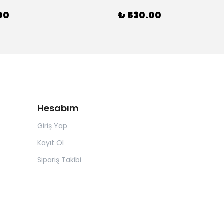
00
₺ 530.00
Hesabım
Giriş Yap
Kayıt Ol
Sipariş Takibi