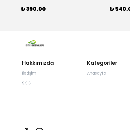
₺ 390.00
₺ 540.
Hakkımızda
Kategoriler
İletişim
Anasayfa
S.S.S