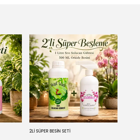
YEŞİL
2Lİ SÜPER BESİN SETİ
3'LÜ BE