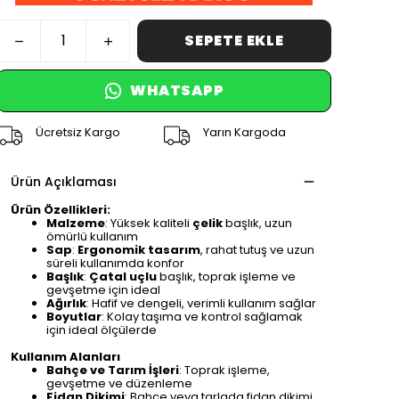
SEPETE EKLE
WHATSAPP
Ücretsiz Kargo
Yarın Kargoda
Ürün Açıklaması
Ürün Özellikleri:
Malzeme
: Yüksek kaliteli
çelik
başlık, uzun
ömürlü kullanım
Sap
:
Ergonomik tasarım
, rahat tutuş ve uzun
süreli kullanımda konfor
Başlık
:
Çatal uçlu
başlık, toprak işleme ve
gevşetme için ideal
Ağırlık
: Hafif ve dengeli, verimli kullanım sağlar
Boyutlar
: Kolay taşıma ve kontrol sağlamak
için ideal ölçülerde
Kullanım Alanları
Bahçe ve Tarım İşleri
: Toprak işleme,
gevşetme ve düzenleme
Fidan Dikimi
: Bahçe veya tarlada fidan dikimi