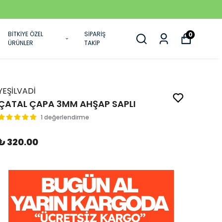
BİTKİYE ÖZEL
SİPARİŞ
0
ÜRÜNLER
TAKİP
YEŞİLVADİ
ÇATAL ÇAPA 3MM AHŞAP SAPLI
1 değerlendirme
₺ 320.00