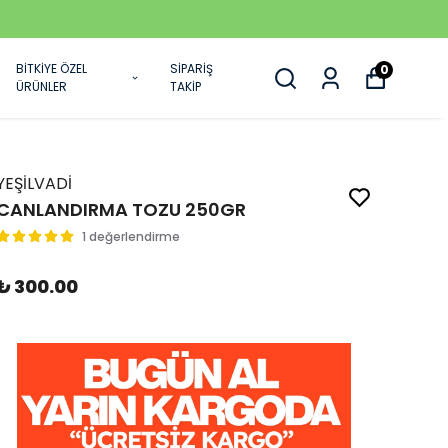
BİTKİYE ÖZEL
SİPARİŞ
0
ÜRÜNLER
TAKİP
YEŞİLVADİ
CANLANDIRMA TOZU 250GR
1 değerlendirme
₺ 300.00