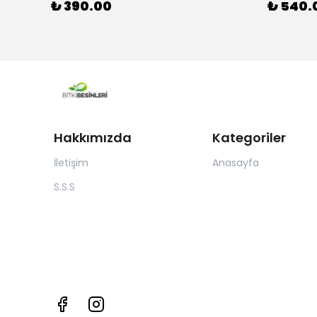
₺ 390.00
₺ 540.
Hakkımızda
Kategoriler
İletişim
Anasayfa
S.S.S