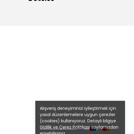
₺ 90
Alışveriş deneyiminizi iyileştirmek için
yasal düzenlemelere uygun çerezler
(cookies) kullanıyoruz. Detaylı bilgiye
Gizlilik ve Çerez Politikası
sayfamızdan
erişebilirsiniz.