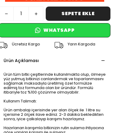
SEPETE EKLE
WHATSAPP
Ücretsiz Kargo
Yarın Kargoda
Ürün Açıklaması
Ürün tüm bitki çeşitlerinde kullanılmakta olup, ölmeye
yüz yutmuş bitkinizi canlandırmak ve toparlanmasını
sağlamak maksadıyla üretilmiş özel formülize
edilmiş toz formunda olan bir üründür. Formülü
itibariyle toz %100 çözünme olmayabilir.
Kullanım Talimatı:
Ürün ambalajı içerisinde yer alan ölçek ile 1 litre su
içerisine 2 ölçek ilave ediniz. 2-3 dakika bekledikten
sonra, iyice çalkalayıp karışımı hazırlayınız.
Hazırlanan karışımla bitkinizin rutin sulama ihtiyacına
göre yapılan karışım ile sulayınız.