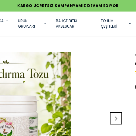
KARGO ÜCRETSİZ KAMPANYAMIZ DEVAM EDİYOR
DA
ÜRÜN
BAHÇE BİTKİ
TOHUM
GRUPLARI
AKSESUAR
ÇEŞİTLERİ