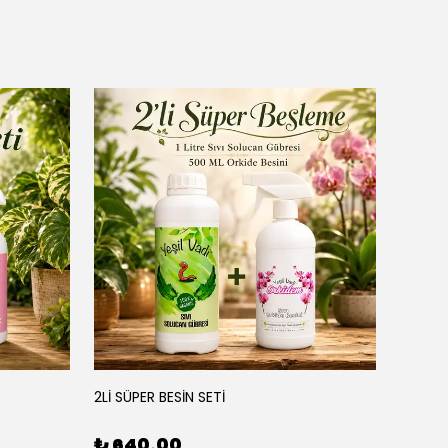
YEŞİL
2Lİ SÜPER BESİN SETİ
3'LÜ BE
₺ 640.00