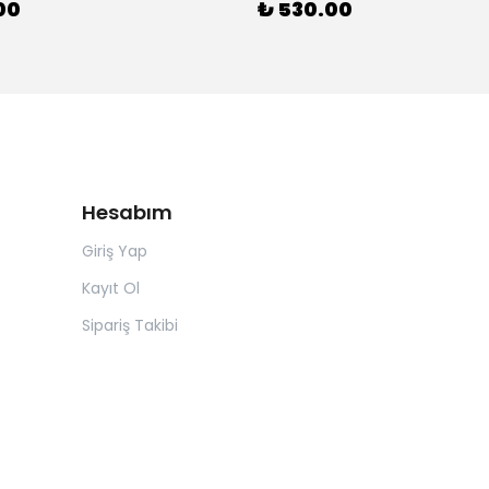
00
₺ 530.00
Hesabım
Giriş Yap
Kayıt Ol
Sipariş Takibi