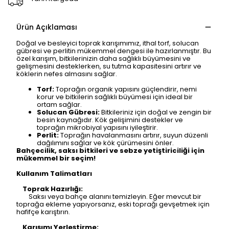
Ürün Açıklaması
Doğal ve besleyici toprak karışımımız, ithal torf, solucan
gübresi ve perlitin mükemmel dengesi ile hazırlanmıştır. Bu
özel karışım, bitkilerinizin daha sağlıklı büyümesini ve
gelişmesini desteklerken, su tutma kapasitesini artırır ve
köklerin nefes almasını sağlar.
Torf:
Toprağın organik yapısını güçlendirir, nemi
korur ve bitkilerin sağlıklı büyümesi için ideal bir
ortam sağlar.
Solucan Gübresi:
Bitkileriniz için doğal ve zengin bir
besin kaynağıdır. Kök gelişimini destekler ve
toprağın mikrobiyal yapısını iyileştirir.
Perlit:
Toprağın havalanmasını artırır, suyun düzenli
dağılımını sağlar ve kök çürümesini önler.
Bahçecilik, saksı bitkileri ve sebze yetiştiriciliği için
mükemmel bir seçim!
Kullanım Talimatları
Toprak Hazırlığı:
Saksı veya bahçe alanını temizleyin. Eğer mevcut bir
toprağa ekleme yapıyorsanız, eski toprağı gevşetmek için
hafifçe karıştırın.
Karışımı Yerleştirme: