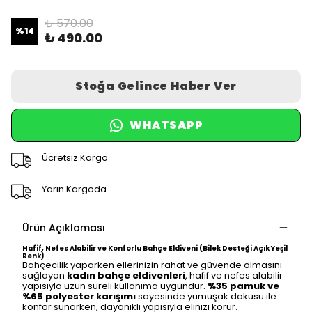
₺ 570.00
%
14
₺ 490.00
Stoğa Gelince Haber Ver
WHATSAPP
Ücretsiz Kargo
Yarın Kargoda
Ürün Açıklaması
Hafif, Nefes Alabilir ve Konforlu Bahçe Eldiveni (Bilek Desteği Açık Yeşil
Renk)
Bahçecilik yaparken ellerinizin rahat ve güvende olmasını
sağlayan
kadın bahçe eldivenleri
, hafif ve nefes alabilir
yapısıyla uzun süreli kullanıma uygundur.
%35 pamuk ve
%65 polyester karışımı
sayesinde yumuşak dokusu ile
konfor sunarken, dayanıklı yapısıyla elinizi korur.