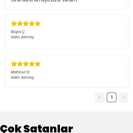
tane daha almaya karar verdim.
Büşra
Ç.
Satın Alınmış
Mahinur
D.
Satın Alınmış
1
Çok Satanlar