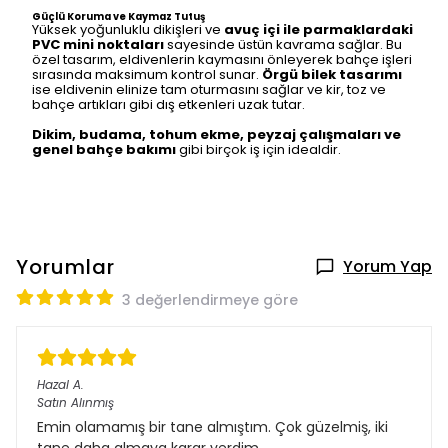
Güçlü Koruma ve Kaymaz Tutuş
Yüksek yoğunluklu dikişleri ve
avuç içi ile parmaklardaki
PVC mini noktaları
sayesinde üstün kavrama sağlar. Bu
özel tasarım, eldivenlerin kaymasını önleyerek bahçe işleri
sırasında maksimum kontrol sunar.
Örgü bilek tasarımı
ise eldivenin elinize tam oturmasını sağlar ve kir, toz ve
bahçe artıkları gibi dış etkenleri uzak tutar.
Dikim, budama, tohum ekme, peyzaj çalışmaları ve
genel bahçe bakımı
gibi birçok iş için idealdir.
Yorumlar
Yorum Yap
3 değerlendirmeye göre
Hazal
A.
Satın Alınmış
Emin olamamış bir tane almıştım. Çok güzelmiş, iki