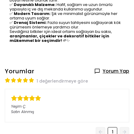
büyümesine olanak tanır.
✅
Dayanıklı Malzeme:
Hafif, sağlam ve uzun ömürlü
yapısıyla iç ve dış mekanda kullanıma uygundur.
✅
Modern Tasarım:
Şık ve minimalist görünümüyle her
ortama uyum sağlar.
✅
Drenaj Sistemi:
Fazla suyun tahliyesini sağlayarak kök
çürümesini önlemeye yardımcı olur.
Sevdiğiniz bitkiler için ideal ortamı sağlayan bu saksı,
aranjmanlar, çiçekler ve dekoratif bitkiler için
mükemmel bir seçimdir!
🌱✨
Yorumlar
Yorum Yap
1 değerlendirmeye göre
Yeşim
Ç.
Satın Alınmış
1