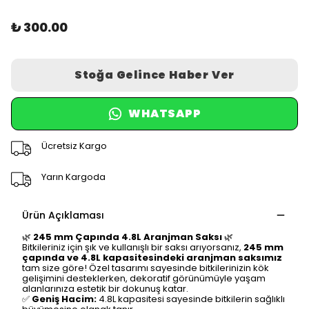
₺ 300.00
Stoğa Gelince Haber Ver
WHATSAPP
Ücretsiz Kargo
Yarın Kargoda
Ürün Açıklaması
🌿
245 mm Çapında 4.8L Aranjman Saksı
🌿
Bitkileriniz için şık ve kullanışlı bir saksı arıyorsanız,
245 mm
çapında ve 4.8L kapasitesindeki aranjman saksımız
tam size göre! Özel tasarımı sayesinde bitkilerinizin kök
gelişimini desteklerken, dekoratif görünümüyle yaşam
alanlarınıza estetik bir dokunuş katar.
✅
Geniş Hacim:
4.8L kapasitesi sayesinde bitkilerin sağlıklı