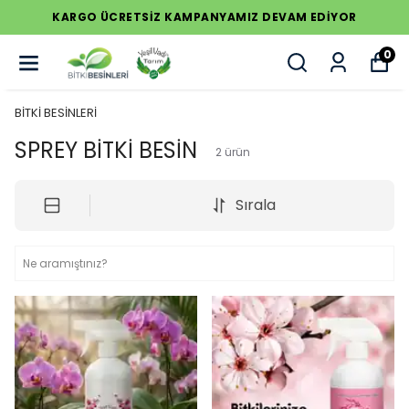
KARGO ÜCRETSİZ KAMPANYAMIZ DEVAM EDİYOR
0
BİTKİ BESİNLERİ
SPREY BİTKİ BESİN
2
ürün
Sırala