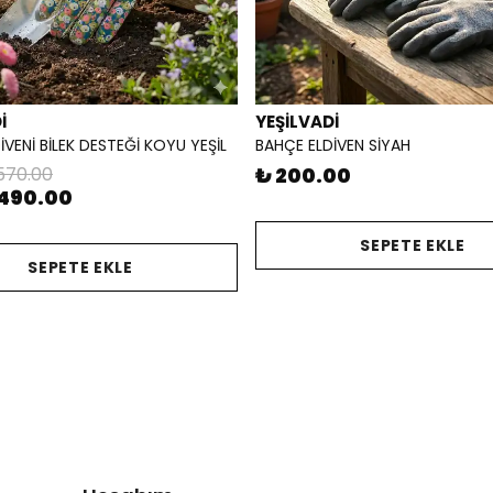
İ
YEŞİLVADİ
İVENİ BİLEK DESTEĞİ KOYU YEŞİL
BAHÇE ELDİVEN SİYAH
570.00
₺ 200.00
490.00
SEPETE EKLE
SEPETE EKLE