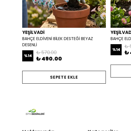
YEŞİLVADİ
YEŞİLVAD
BAHÇE ELDİVENİ BİLEK DESTEĞİ BEYAZ
BAHÇE ELD
DESENLİ
₺ 
%
14
₺ 
₺ 570.00
%
14
₺ 490.00
SEPETE EKLE