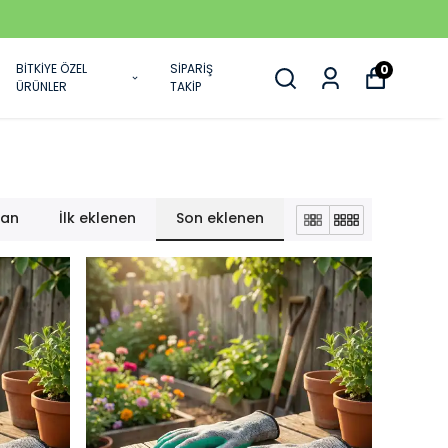
BİTKİYE ÖZEL
SİPARİŞ
0
ÜRÜNLER
TAKİP
lan
İlk eklenen
Son eklenen