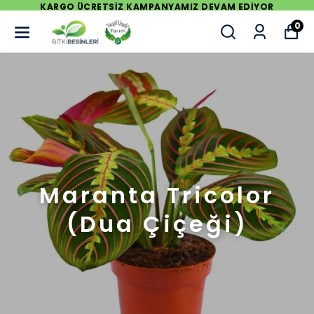
 EDİYOR
KARGO ÜCRETSİZ KAMPANYAMIZ DEVAM
0
Maranta Tricolor
(Dua Çiçeği)