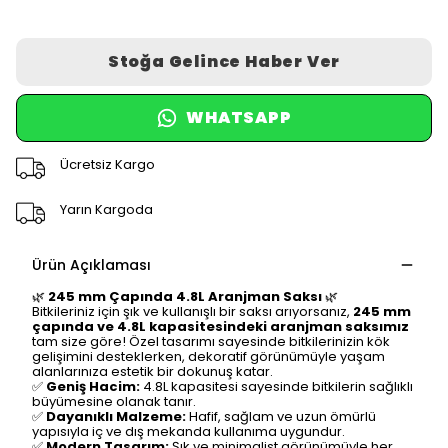
Stoğa Gelince Haber Ver
WHATSAPP
Ücretsiz Kargo
Yarın Kargoda
Ürün Açıklaması
🌿
245 mm Çapında 4.8L Aranjman Saksı
🌿
Bitkileriniz için şık ve kullanışlı bir saksı arıyorsanız,
245 mm
çapında ve 4.8L kapasitesindeki aranjman saksımız
tam size göre! Özel tasarımı sayesinde bitkilerinizin kök
gelişimini desteklerken, dekoratif görünümüyle yaşam
alanlarınıza estetik bir dokunuş katar.
✅
Geniş Hacim:
4.8L kapasitesi sayesinde bitkilerin sağlıklı
büyümesine olanak tanır.
✅
Dayanıklı Malzeme:
Hafif, sağlam ve uzun ömürlü
yapısıyla iç ve dış mekanda kullanıma uygundur.